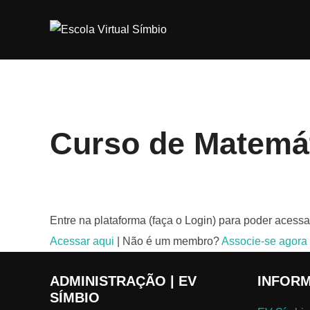
Pular
para
o
conteúdo
Curso de Matemát
Entre na plataforma (faça o Login) para poder acessa
Acessar aqui
| Não é um membro?
Associe-se agora
ADMINISTRAÇÃO | EV
INFOR
SÍMBIO