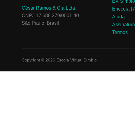
EV Símbio
César Ramos & Cia Ltda
Encceja |
CNPJ 17.688.279/0001-40
Ajuda
São Paulo, Brasil
Assinatur
Termos
Copyright © 2026 Escola Virtual Símbio