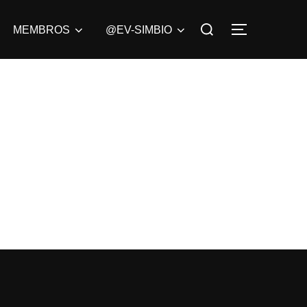
Pesquisar
MEMBROS
@EV-SIMBIO
ALTERNAR
por: