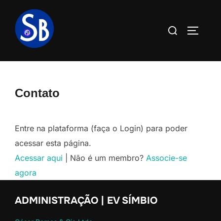
Pular
para
Pesquisar
ALTERN
o
por:
conteúdo
Contato
Entre na plataforma (faça o Login) para poder
acessar esta página.
Acessar aqui
| Não é um membro?
Associe-se
agora
ADMINISTRAÇÃO | EV SÍMBIO