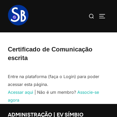
Pular
para
Pesquisar
ALTERN
o
por:
conteúdo
Certificado de Comunicação
escrita
Entre na plataforma (faça o Login) para poder
acessar esta página.
Acessar aqui
| Não é um membro?
Associe-se
agora
ADMINISTRAÇÃO | EV SÍMBIO