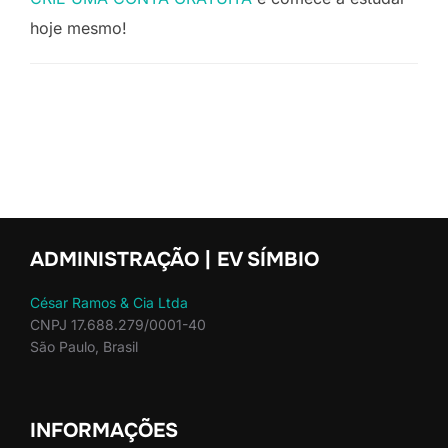
hoje mesmo!
ADMINISTRAÇÃO | EV SÍMBIO
César Ramos & Cia Ltda
CNPJ 17.688.279/0001-40
São Paulo, Brasil
INFORMAÇÕES