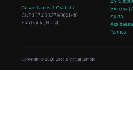
EV Símbio
César Ramos & Cia Ltda
Encceja |
CNPJ 17.688.279/0001-40
Ajuda
São Paulo, Brasil
Assinatur
Termos
Copyright © 2026 Escola Virtual Símbio