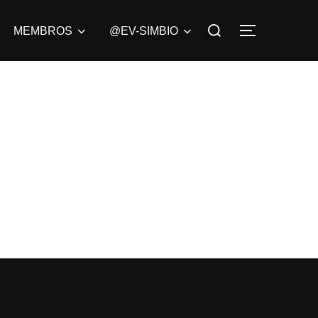
Pesquisar
MEMBROS
@EV-SIMBIO
ALTERNAR
por: