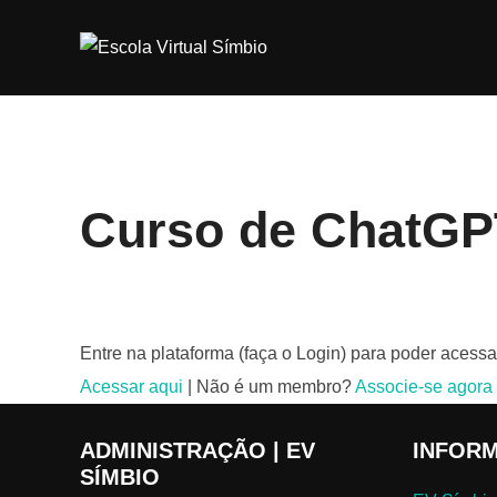
Pular
para
o
conteúdo
Curso de ChatGP
Entre na plataforma (faça o Login) para poder acessa
Acessar aqui
| Não é um membro?
Associe-se agora
ADMINISTRAÇÃO | EV
INFOR
SÍMBIO