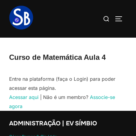
Pular
para
Pesquisar
ALTERN
o
por:
conteúdo
Curso de Matemática Aula 4
Entre na plataforma (faça o Login) para poder
acessar esta página.
Acessar aqui
| Não é um membro?
Associe-se
agora
ADMINISTRAÇÃO | EV SÍMBIO