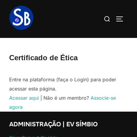
Pular
para
Pesquisar
ALTERN
o
por:
conteúdo
Certificado de Ética
Entre na plataforma (faça o Login) para poder
acessar esta página.
Acessar aqui
| Não é um membro?
Associe-se
agora
ADMINISTRAÇÃO | EV SÍMBIO