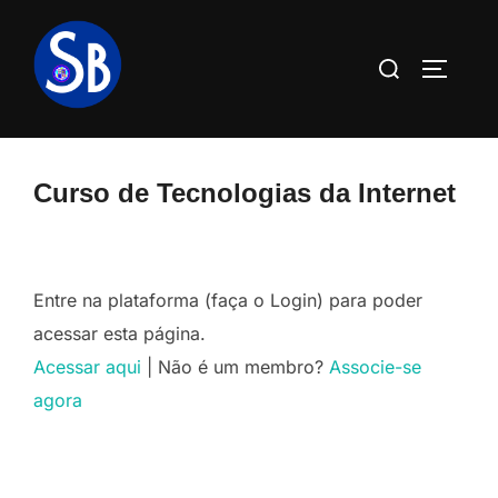
Pular
para
Pesquisar
ALTERN
o
por:
conteúdo
Curso de Tecnologias da Internet
Entre na plataforma (faça o Login) para poder
acessar esta página.
Acessar aqui
| Não é um membro?
Associe-se
agora