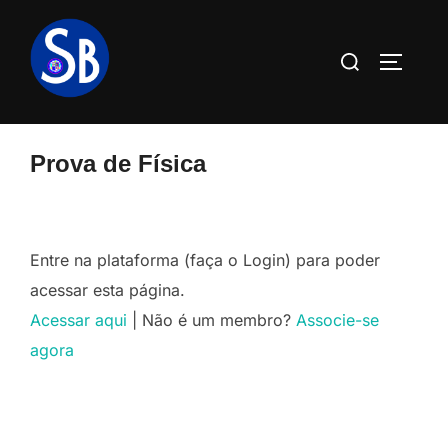
Pular
para
Pesquisar
ALTERN
o
por:
conteúdo
Prova de Física
Entre na plataforma (faça o Login) para poder
acessar esta página.
Acessar aqui
| Não é um membro?
Associe-se
agora