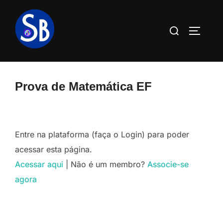
Pular
para
Pesquisar
ALTERN
o
por:
conteúdo
Prova de Matemática EF
Entre na plataforma (faça o Login) para poder
acessar esta página.
Acessar aqui
| Não é um membro?
Associe-se
agora