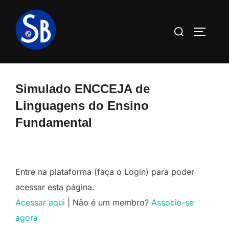
Pular
para
Pesquisar
ALTERN
o
por:
conteúdo
Simulado ENCCEJA de
Linguagens do Ensino
Fundamental
Entre na plataforma (faça o Login) para poder
acessar esta página.
Acessar aqui
| Não é um membro?
Associe-se
agora