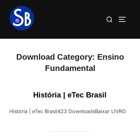
Pular
para
Pesquisar
ALTERN
o
por:
conteúdo
Download Category:
Ensino
Fundamental
História | eTec Brasil
História | eTec Brasil423 DownloadsBaixar LIVRO