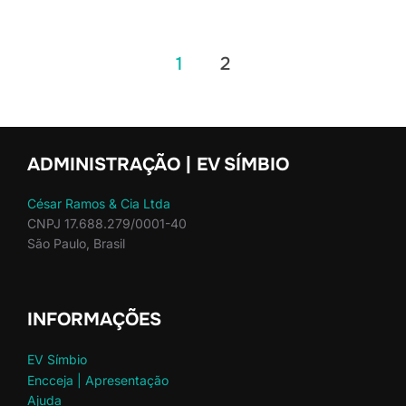
Paginação
1
2
de
posts
ADMINISTRAÇÃO | EV SÍMBIO
César Ramos & Cia Ltda
CNPJ 17.688.279/0001-40
São Paulo, Brasil
INFORMAÇÕES
EV Símbio
Encceja | Apresentação
Ajuda