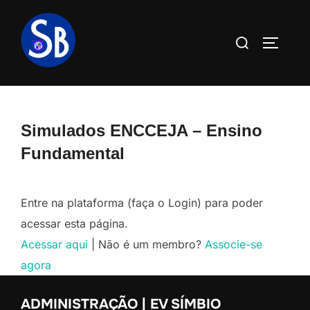
Pular
para
Pesquisar
ALTERN
o
por:
conteúdo
Simulados ENCCEJA – Ensino
Fundamental
Entre na plataforma (faça o Login) para poder
acessar esta página.
Acessar aqui
| Não é um membro?
Associe-se
agora
ADMINISTRAÇÃO | EV SÍMBIO