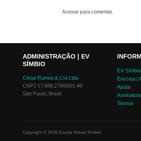
Acesse para comentar.
ADMINISTRAÇÃO | EV
INFOR
SÍMBIO
EV Símbio
César Ramos & Cia Ltda
Encceja |
CNPJ 17.688.279/0001-40
Ajuda
São Paulo, Brasil
Assinatur
Termos
Copyright © 2026 Escola Virtual Símbio