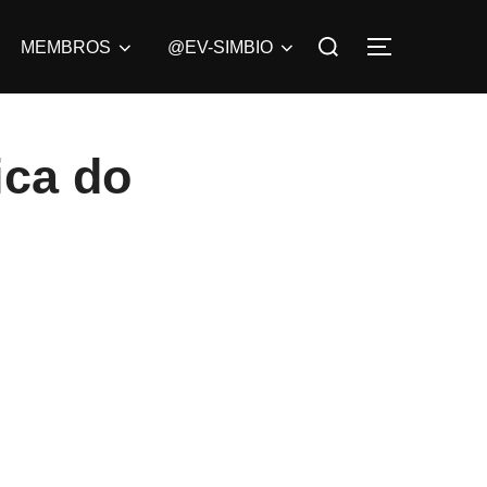
Pesquisar
MEMBROS
@EV-SIMBIO
ALTERNAR
por:
ca do